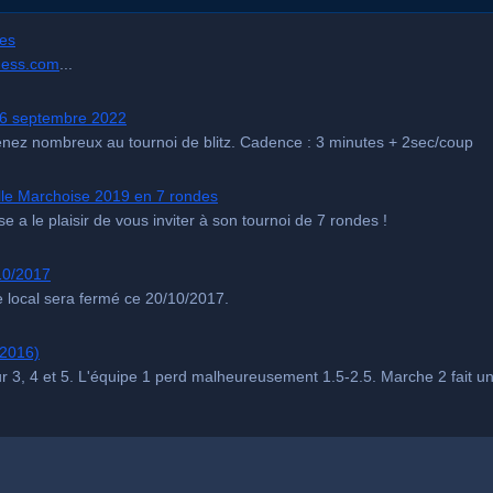
ie des résultats contenant le mot 'ceci' mais pas 'cela'.
les
e des résultats contenant l'un de ces deux mots.
hess.com
...
 guillemets renvoie des résultats contenant cette phrase exacte.
rche peuvent être affinés en utilisant une variété de critères, dont la s
 16 septembre 2022
nez nombreux au tournoi de blitz. Cadence : 3 minutes + 2sec/coup
Recherche par Catégorie
Recherche par État
Recherch
elle Marchoise 2019 en 7 rondes
e a le plaisir de vous inviter à son tournoi de 7 rondes !
10/2017
e local sera fermé ce 20/10/2017.
/2016)
 3, 4 et 5. L'équipe 1 perd malheureusement 1.5-2.5. Marche 2 fait un