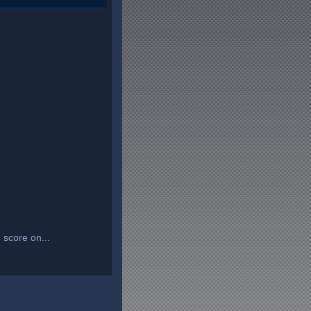
élection d'un ou plusieurs
e par Langue
 score on...