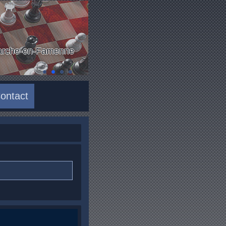
Marche-en-Famenne
ontact