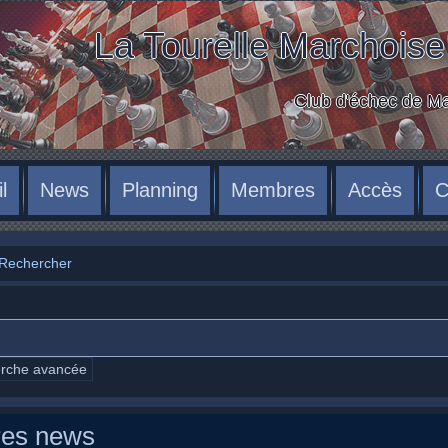
La Tourelle Marchoise
Club d'échec de 
l
News
Planning
Membres
Accès
C
Rechercher
rche avancée
de la façon d'utiliser la fonction de recherche avancée:
res news
e des résultats contenant ces deux mots.