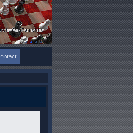
Marche-en-Famenne
ontact