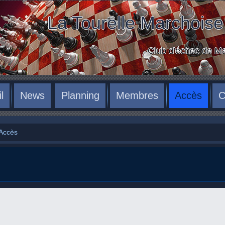
La Tourelle Marchoise
Club d'échec de 
l
News
Planning
Membres
Accès
C
Accès